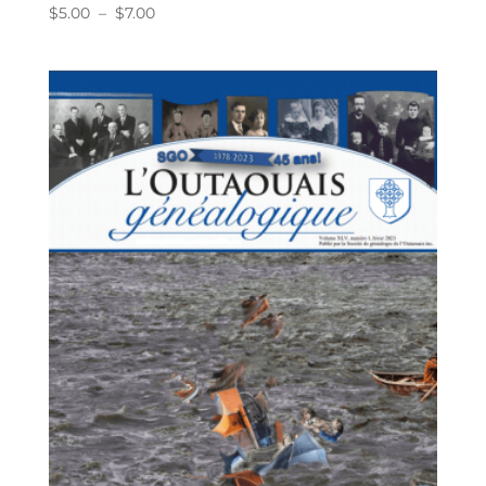
Plage
$
5.00
–
$
7.00
de
prix :
$5.00
à
$7.00