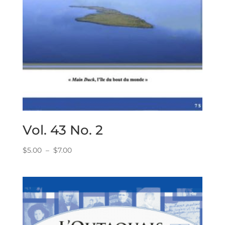
Vol. 43 No. 2
Plage
$
5.00
–
$
7.00
de
prix :
$5.00
à
$7.00