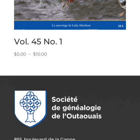
Vol. 45 No. 1
Plage
$
5.00
–
$
10.00
de
prix :
$5.00
à
$10.00
855, boulevard de la Gappe