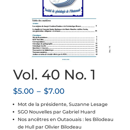
Vol. 40 No. 1
Plage
$
5.00
–
$
7.00
de
Mot de la présidente, Suzanne Lesage
prix :
SGO Nouvelles par Gabriel Huard
$5.00
Nos ancêtres en Outaouais : les Bilodeau
à
de Hull par Olivier Bilodeau
$7.00