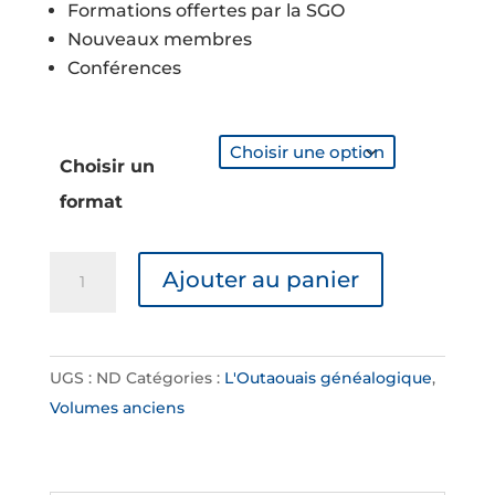
Formations offertes par la SGO
Nouveaux membres
Conférences
Choisir un
format
quantité
Ajouter au panier
de
Vol.
40
UGS :
ND
Catégories :
L'Outaouais généalogique
,
No.
Volumes anciens
1