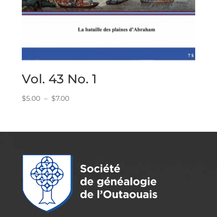
Vol. 43 No. 1
Plage
$
5.00
–
$
7.00
de
prix :
$5.00
à
$7.00