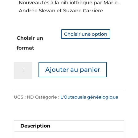
Nouveautés à la bibliothèque par Marie-
Andrée Slevan et Suzane Carrière
Choisir un
format
quantité
Ajouter au panier
de
Vol.
45
UGS :
ND
Catégorie :
L'Outaouais généalogique
No.
2
Description