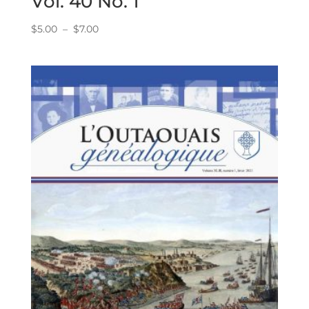
Vol. 40 No. 1
Plage
$
5.00
–
$
7.00
de
prix :
$5.00
à
$7.00