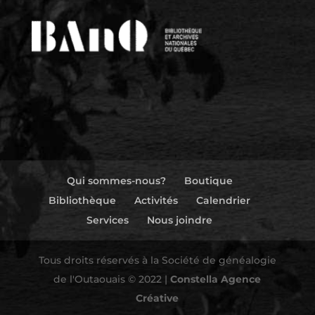
Qui sommes-nous?
Boutique
Bibliothèque
Activités
Calendrier
Services
Nous joindre
Tous droits réservés à la Société de généalogie
de l'Outaouais © 2022 |
Constella Agence
Créative