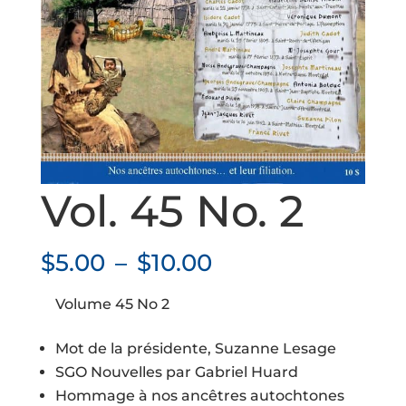
Vol. 45 No. 2
Plage
$
5.00
–
$
10.00
de
Volume 45 No 2
prix :
$5.00
Mot de la présidente, Suzanne Lesage
à
SGO Nouvelles par Gabriel Huard
$10.00
Hommage à nos ancêtres autochtones