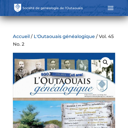
Société de généalogie de l'Outaouais
Accueil
/
L'Outaouais généalogique
/ Vol. 45
No. 2