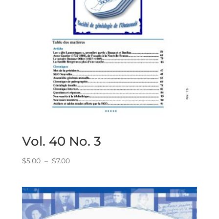
Vol. 40 No. 3
Plage
$
5.00
–
$
7.00
de
prix :
$5.00
à
$7.00