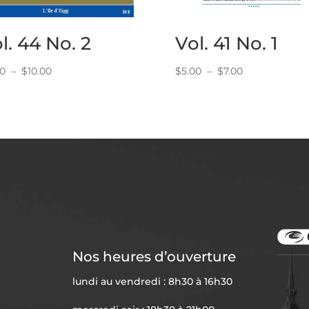
l. 44 No. 2
Vol. 41 No. 1
Plage
Plage
00
–
$
10.00
$
5.00
–
$
7.00
de
de
prix :
prix :
$5.00
$5.00
à
à
$10.00
$7.00
Nos heures d’ouverture
lundi au vendredi : 8h30 à 16h30