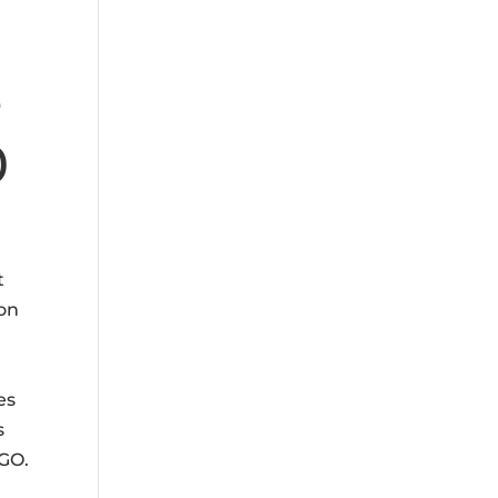
3
0
t
on
r
es
s
 GO.