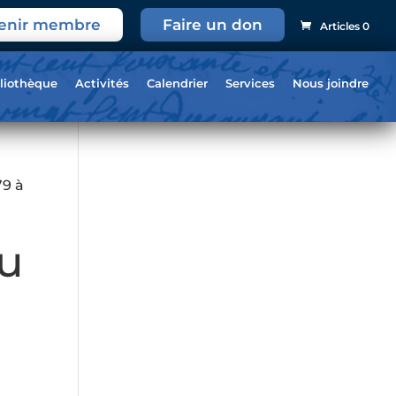
enir membre
Faire un don
Articles 0
liothèque
Activités
Calendrier
Services
Nous joindre
79 à
du