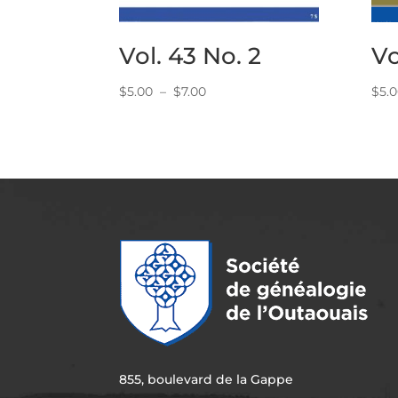
Vol. 43 No. 2
Vo
Plage
$
5.00
–
$
7.00
$
5.
de
prix :
$5.00
à
$7.00
855, boulevard de la Gappe