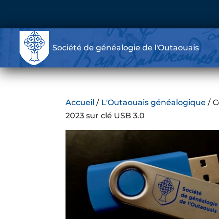
Société de généalogie de l'Outaouais
Accueil
/
L'Outaouais généalogique
/ C
2023 sur clé USB 3.0