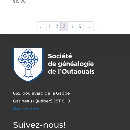
$
15.00
←
1
2
3
4
5
→
855, boulevard de la Gappe
Gatineau (Québec) J8T 8H9
Nous joindre
Suivez-nous!