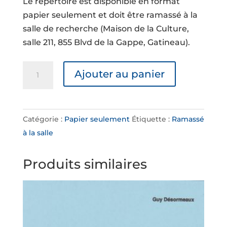
Le répertoire est disponible en format
papier seulement et doit être ramassé à la
salle de recherche (Maison de la Culture,
salle 211, 855 Blvd de la Gappe, Gatineau).
quantité
Ajouter au panier
de
Publication:
P40
Catégorie :
Papier seulement
Étiquette :
Ramassé
Chelsea,
à la salle
St-
Stephen
Produits similaires
BMS
1845-
1964