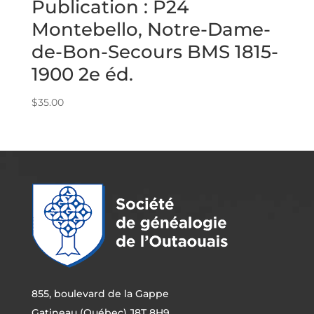
Publication : P24
Montebello, Notre-Dame-
de-Bon-Secours BMS 1815-
1900 2e éd.
$
35.00
855, boulevard de la Gappe
Gatineau (Québec) J8T 8H9