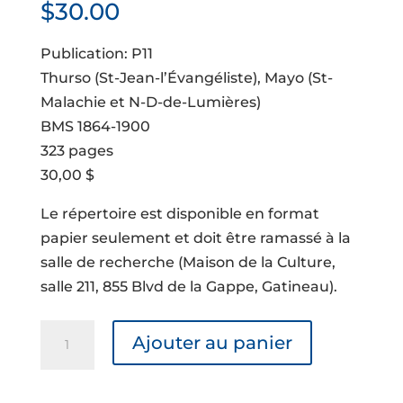
$
30.00
Publication: P11
Thurso (St-Jean-l’Évangéliste), Mayo (St-
Malachie et N-D-de-Lumières)
BMS 1864-1900
323 pages
30,00 $
Le répertoire est disponible en format
papier seulement et doit être ramassé à la
salle de recherche (Maison de la Culture,
salle 211, 855 Blvd de la Gappe, Gatineau).
quantité
Ajouter au panier
de
Répertoire