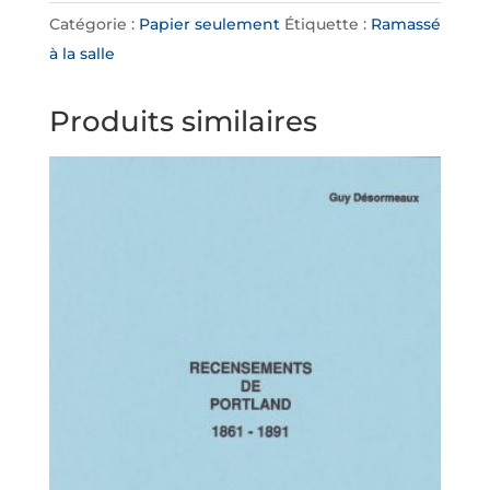
:
Catégorie :
Papier seulement
Étiquette :
Ramassé
Thurso
à la salle
(St-
Jean-
Produits similaires
l’Évangéliste),
Mayo
(St-
Malachie
et
N-
D-
de-
Lumières)