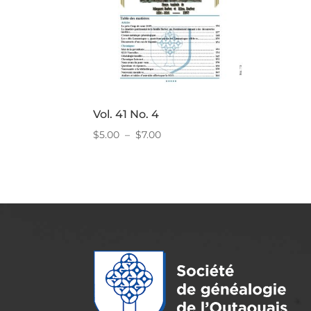
Vol. 41 No. 4
Plage
$
5.00
–
$
7.00
de
prix :
$5.00
à
$7.00