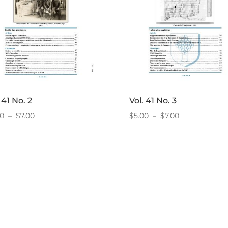
 41 No. 2
Vol. 41 No. 3
Plage
Plage
00
–
$
7.00
$
5.00
–
$
7.00
de
de
prix :
prix :
$5.00
$5.00
à
à
$7.00
$7.00