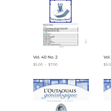
Vol. 40 No. 2
Vol
Plage
$
5.00
–
$
7.00
$
5.
de
prix :
$5.00
à
$7.00