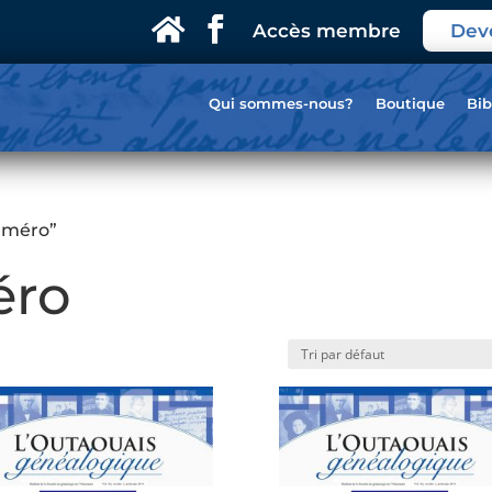
Accès membre
Dev
Qui sommes-nous?
Boutique
Bib
numéro”
éro